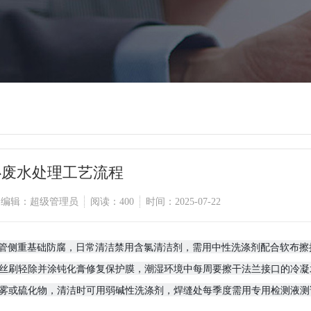
心废水处理工艺流程
编辑：超级管理员
阅读：400
时间：2025-07-22
钢风管侧重基础防腐，日常清洁禁用含氯清洁剂，需用中性洗涤剂配合软布
丝刷轻除并涂钝化膏修复保护膜，潮湿环境中每周要擦干法兰接口的冷凝水
雾或硫化物，清洁时可用弱碱性洗涤剂，焊缝处每季度需用专用检测液测