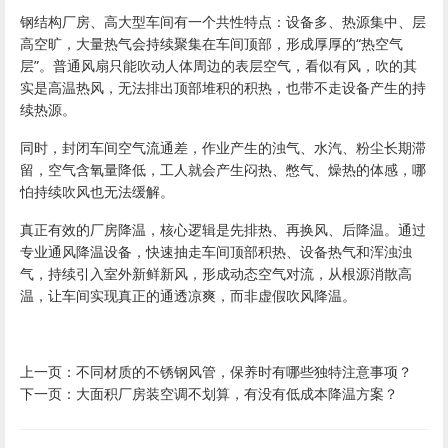
钢结构厂房、高大型车间有一个共性特点：设备多、热源集中、层
高空旷，大量热气会持续聚集在车间顶部，形成厚厚的“热空气
层”。普通风扇只能吹动人体周边的表层空气，看似有风，吹的其
实是高温热风，无法排出顶部堆积的积热，也带不走设备产生的持
续热源。
同时，封闭车间空气流通差，作业产生的浊气、水汽、粉尘长期滞
留，空气含氧量降低，工人就会产生闷热、憋气、燥热的体感，哪
怕持续吹风也无法缓解。
真正有效的厂房降温，核心逻辑是先排热、再换风、后降温。通过
专业通风降温设备，快速抽走车间顶部积热、设备热气和浑浊浊
气，持续引入室外新鲜新风，形成动态空气对流，从根源消散高
温，让车间实现真正的通透凉爽，而非虚假吹风降温。
上一页：
不同材质的不锈钢风管，保养时有哪些独特注意事项？
下一页：
大面积厂房装空调不划算，有没有低成本降温方案？