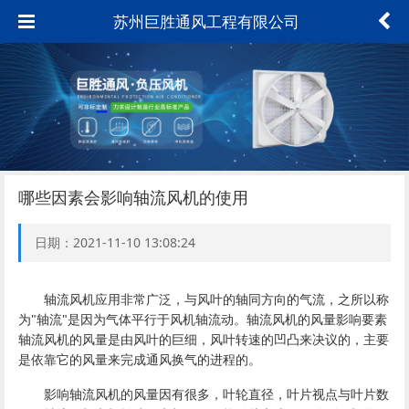
苏州巨胜通风工程有限公司
哪些因素会影响轴流风机的使用
日期：2021-11-10 13:08:24
轴流风机应用非常广泛，与风叶的轴同方向的气流，之所以称
为"轴流"是因为气体平行于风机轴流动。轴流风机的风量影响要素
轴流风机的风量是由风叶的巨细，风叶转速的凹凸来决议的，主要
是依靠它的风量来完成通风换气的进程的。
影响轴流风机的风量因有很多，叶轮直径，叶片视点与叶片数